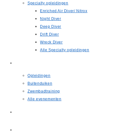
Specialty opleidingen
Enriched Air Diver/ Nitrox
Night Diver
Deep Diver
Drift Diver
Wreck Diver
Alle Specialty opleidingen
Agenda
Opleidingen
Buitenduiken
Zwembadtraining
Alle evenementen
Nieuws
Contact