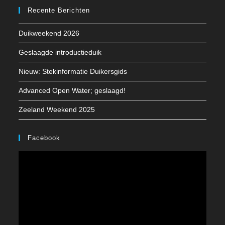
Recente Berichten
een
een
een
nieuwe
nieuwe
nieuwe
Duikweekend 2026
tab
tab
tab
Geslaagde introductieduik
Nieuw: Stekinformatie Duikersgids
Advanced Open Water; geslaagd!
Zeeland Weekend 2025
Facebook