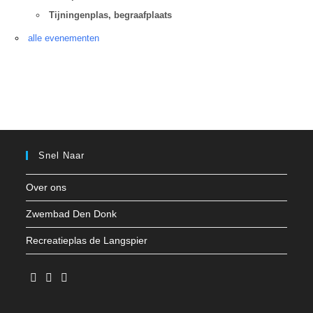
Tijningenplas, begraafplaats
alle evenementen
Snel Naar
Over ons
Zwembad Den Donk
Recreatieplas de Langspier
Opent
Opent
Opent
in
in
in