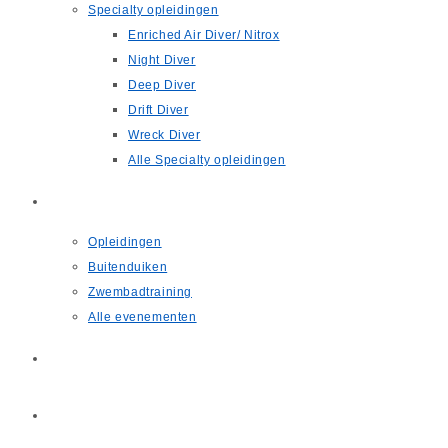
Specialty opleidingen
Enriched Air Diver/ Nitrox
Night Diver
Deep Diver
Drift Diver
Wreck Diver
Alle Specialty opleidingen
Agenda
Opleidingen
Buitenduiken
Zwembadtraining
Alle evenementen
Nieuws
Contact