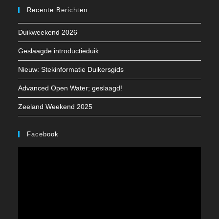
Recente Berichten
een
een
een
nieuwe
nieuwe
nieuwe
Duikweekend 2026
tab
tab
tab
Geslaagde introductieduik
Nieuw: Stekinformatie Duikersgids
Advanced Open Water; geslaagd!
Zeeland Weekend 2025
Facebook