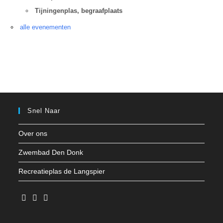
Tijningenplas, begraafplaats
alle evenementen
Snel Naar
Over ons
Zwembad Den Donk
Recreatieplas de Langspier
Opent
Opent
Opent
in
in
in