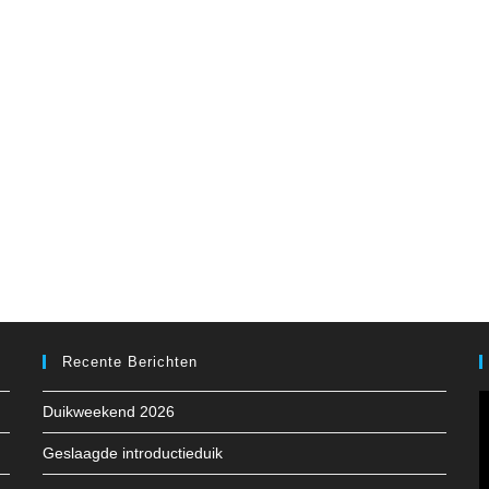
Recente Berichten
Duikweekend 2026
Geslaagde introductieduik