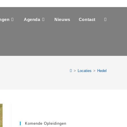
ingen
Agenda
Nieuws
Contact
Toggle
site
zoeken
>
Locaties
>
Hedel
Komende Opleidingen