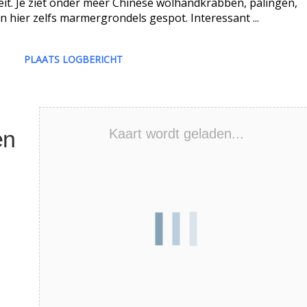
teit. Je ziet onder meer Chinese wolhandkrabben, palingen,
n hier zelfs marmergrondels gespot. Interessant ...
PLAATS LOGBERICHT
en
Kaart wordt geladen...