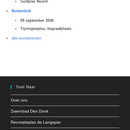
Surfplas Noord
Buitenduik
09 september 2026
Tijningenplas, begraafplaats
alle evenementen
Snel Naar
Over ons
Zwembad Den Donk
Recreatieplas de Langspier