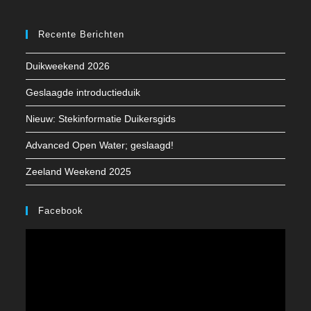
Opent
Opent
Opent
in
in
in
Recente Berichten
een
een
een
Duikweekend 2026
nieuwe
nieuwe
nieuwe
tab
tab
tab
Geslaagde introductieduik
Nieuw: Stekinformatie Duikersgids
Advanced Open Water; geslaagd!
Zeeland Weekend 2025
Facebook