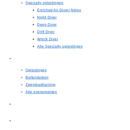
Specialty opleidingen
Enriched Air Diver/ Nitrox
Night Diver
Deep Diver
Drift Diver
Wreck Diver
Alle Specialty opleidingen
Agenda
Opleidingen
Buitenduiken
Zwembadtraining
Alle evenementen
Nieuws
Contact