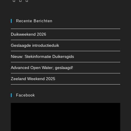
Opent
Opent
Opent
in
in
in
Recente Berichten
een
een
een
nieuwe
nieuwe
nieuwe
Duikweekend 2026
tab
tab
tab
Geslaagde introductieduik
Nieuw: Stekinformatie Duikersgids
Advanced Open Water; geslaagd!
Zeeland Weekend 2025
Facebook