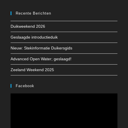
Opent
Opent
Opent
in
in
in
Recente Berichten
een
een
een
nieuwe
nieuwe
nieuwe
Duikweekend 2026
tab
tab
tab
Geslaagde introductieduik
Nieuw: Stekinformatie Duikersgids
Advanced Open Water; geslaagd!
Zeeland Weekend 2025
Facebook